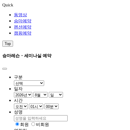
Quick
동영상
승마예약
펜션예약
캠핑예약
Top
승마레슨・세미나실 예약
구분
일자
시간
성명
회원
비회원