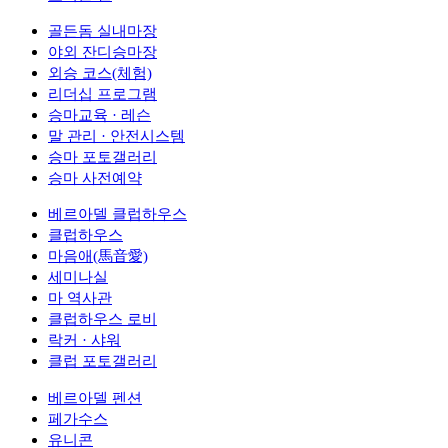
골든돔 실내마장
야외 잔디승마장
외승 코스(체험)
리더십 프로그램
승마교육 · 레슨
말 관리 · 안전시스템
승마 포토갤러리
승마 사전예약
베르아델 클럽하우스
클럽하우스
마음애(馬音愛)
세미나실
마 역사관
클럽하우스 로비
락커 · 샤워
클럽 포토갤러리
베르아델 펜션
페가수스
유니콘